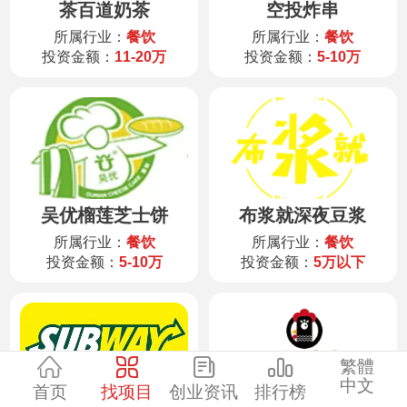
茶百道奶茶
空投炸串
服装
所属行业：
餐饮
所属行业：
餐饮
投资金额：
11-20万
投资金额：
5-10万
酒水饮品
零售
医药
吴优榴莲芝士饼
布浆就深夜豆浆
建材
所属行业：
餐饮
所属行业：
餐饮
投资金额：
5-10万
投资金额：
5万以下
环保
珠宝
繁體
中文
首页
找项目
创业资讯
排行榜
美容