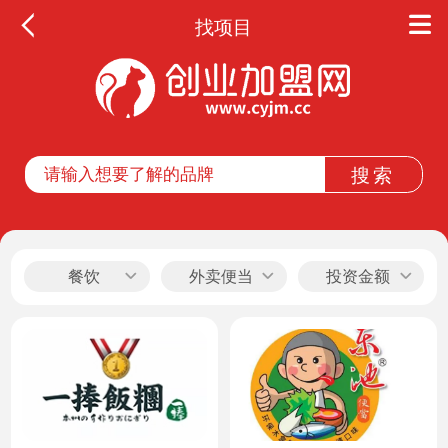
找项目
全部
餐饮
教育
酒店
休闲
餐饮
外卖便当
投资金额
服务
家居
家纺