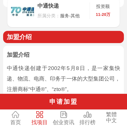
中通快递
投资额
11-20万
所属分类：
服务-其他
加盟介绍
加盟介绍
中通快递创建于2002年5月8日，是一家集快
递、物流、电商、印务于一体的大型集团公司，
注册商标“中通®”、“zto®”。
申请加盟
在“同建共享、信任和责任、创新和企业家精
神”的核心价值观引领下，全体中通人以“用我们
繁體
中文
首页
找项目
创业资讯
排行榜
的产品，造就更多人的幸福”为使命，提供着高