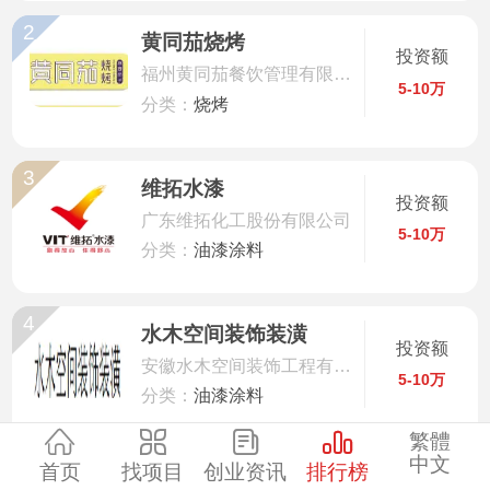
2
服装
黄同茄烧烤
投资额
福州黄同茄餐饮管理有限公司
5-10万
酒水饮品
分类：
烧烤
零售
3
维拓水漆
投资额
广东维拓化工股份有限公司
医药
5-10万
分类：
油漆涂料
建材
4
水木空间装饰装潢
投资额
环保
安徽水木空间装饰工程有限公司
5-10万
分类：
油漆涂料
珠宝
繁體
中文
5
首页
找项目
创业资讯
排行榜
美容
苏友装饰装潢