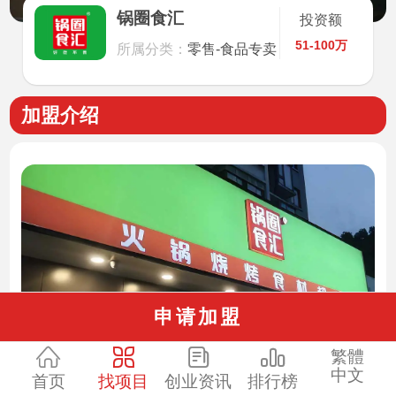
锅圈食汇
投资额
51-100万
所属分类：
零售-食品专卖
加盟介绍
申请加盟
繁體
中文
首页
找项目
创业资讯
排行榜