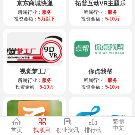
京东商城快递
拓普互动VR主题乐
园
服装
所属行业：
服务
所属行业：
服务
投资金额：
5万以下
投资金额：
5-10万
酒水饮品
零售
医药
视觉梦工厂
你点我帮
建材
所属行业：
服务
所属行业：
服务
投资金额：
5-10万
投资金额：
5-10万
环保
珠宝
繁體
中文
首页
找项目
创业资讯
排行榜
美容