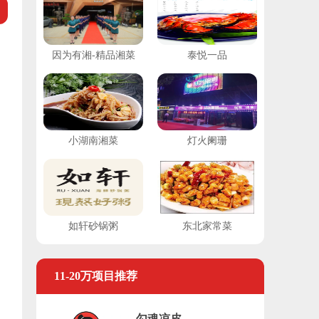
因为有湘-精品湘菜
泰悦一品
小湖南湘菜
灯火阑珊
如轩砂锅粥
东北家常菜
11-20万项目推荐
勾魂凉皮