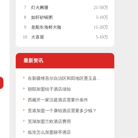
7
灯火阑珊
21-50万
8
如轩砂锅粥
5-10万
9
老船长海鲜大咖
11-20万
10
大喜屋
5-10万
最新资讯
在新疆维吾尔自治区和田地区墨玉县开酒店利润分析？2010-12-06 12:29:46
朝阳加盟桔子酒店须知
西藏开一家汉庭酒店需要什条件
贵港加盟一个康铂酒店需要多少钱？
芜湖加盟兰欧酒店费用
临沧怎么加盟丽亭酒店