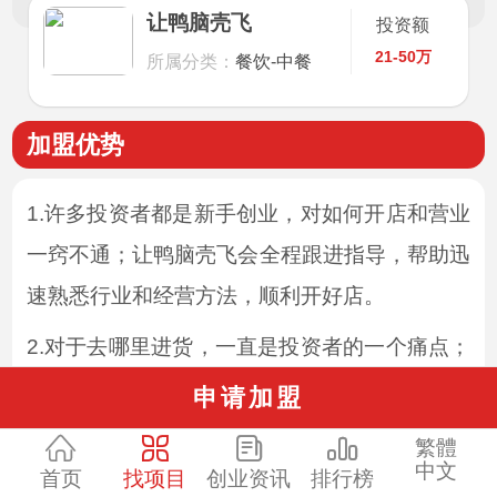
让鸭脑壳飞
投资额
21-50万
所属分类：
餐饮-中餐
加盟优势
1.许多投资者都是新手创业，对如何开店和营业
一窍不通；让鸭脑壳飞会全程跟进指导，帮助迅
速熟悉行业和经营方法，顺利开好店。
2.对于去哪里进货，一直是投资者的一个痛点；
总部有专属的原料和物流渠道，价格上也比市面
申请加盟
上的地，而且保证及时送达，保证了稳定性。
繁體
中文
首页
找项目
创业资讯
排行榜
3.根据市面上的最新信息，结合热点进行宣传，