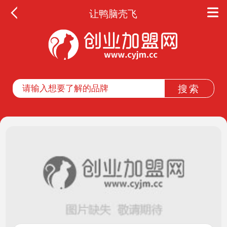
让鸭脑壳飞