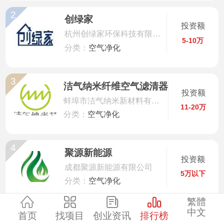
2
服装
创绿家
投资额
杭州创绿家环保科技有限公司
5-10万
酒水饮品
分类：
空气净化
零售
3
洁气纳米纤维空气滤清器
投资额
蚌埠市洁气纳米新材料有限公司
医药
11-20万
分类：
空气净化
建材
4
聚源新能源
投资额
环保
成都聚源新能源有限公司
5万以下
分类：
空气净化
珠宝
繁體
中文
5
首页
找项目
创业资讯
排行榜
美容
荃芬GRAFTON除甲醛