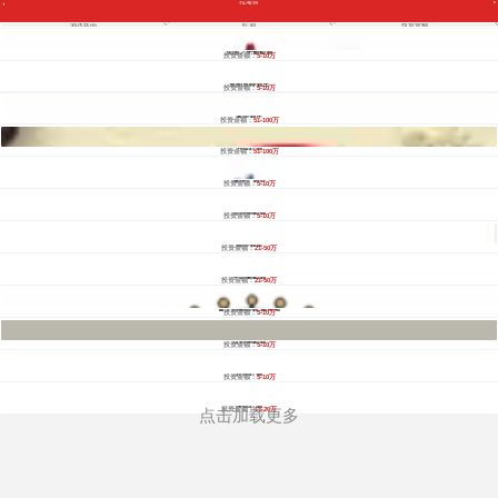
找项目
全部
餐饮
教育
酒店
酒水饮品
红酒
投资金额
休闲
服务
家居
家纺
服装
法国之光葡萄酒
酒水饮品
投资金额：
5-10万
零售
医药
建材
环保
珠宝
波图波特酒庄
美容
投资金额：
5-10万
母婴
汽车
金融
全部
白酒
蓝菲酒庄
投资金额：
51-100万
红酒
啤酒
饮品
香槟
牛奶
万森红酒
全部
投资金额：
51-100万
5万以下
5-10万
11-20万
21-50万
51-100万
澳纽汇酒业
101-200万
投资金额：
5-10万
201-500万
501-1000万
1000万以上
音符葡萄酒
投资金额：
5-10万
丽菲酒窖
投资金额：
21-50万
王朝葡萄酒
投资金额：
21-50万
意大利葡萄酒-赛乐园
投资金额：
5-10万
益利葡萄酒
投资金额：
5-10万
拉菲红酒
投资金额：
5-10万
张裕红酒
投资金额：
11-20万
点击加载更多