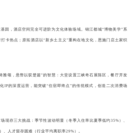
基因，酒店空间完全可进阶为文化体验场域。锦江都城“博物美学”系
打卡热点；原拓酒店以“新乡土主义”重构在地文化，恩施门店土家织
倚雅颂，悬辔以驭楚篇”的智慧：大堂设置三峡奇石展陈区，餐厅开发
化IP的深度运营，能突破“住宿即终点”的传统模式，创造二次消费场
市场现存三大挑战：季节性波动明显（冬季入住率比夏季低约35%）、
里）、人才留存困难（行业平均离职率29%）。