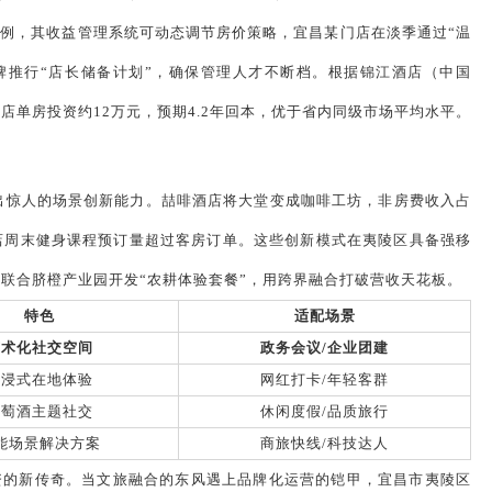
例，其收益管理系统可动态调节房价策略，宜昌某门店在淡季通过“温
柏品牌推行“店长储备计划”，确保管理人才不断档。根据锦江酒店（中国
店单房投资约12万元，预期4.2年回本，优于省内同级市场平均水平。
现出惊人的场景创新能力。喆啡酒店将大堂变成咖啡工坊，非房费收入占
店周末健身课程预订量超过客房订单。这些创新模式在夷陵区具备强移
，联合脐橙产业园开发“农耕体验套餐”，用跨界融合打破营收天花板。
特色
适配场景
艺术化社交空间
政务会议/企业团建
沉浸式在地体验
网红打卡/年轻客群
葡萄酒主题社交
休闲度假/品质旅行
能场景解决方案
商旅快线/科技达人
资的新传奇。当文旅融合的东风遇上品牌化运营的铠甲，宜昌市夷陵区