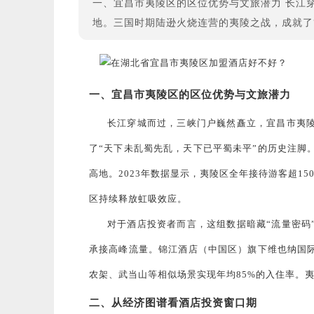
一、宜昌市夷陵区的区位优势与文旅潜力 长江
地。三国时期陆逊火烧连营的夷陵之战，成就了
一、宜昌市夷陵区的区位优势与文旅潜力
长江穿城而过，三峡门户巍然矗立，宜昌市夷
了“天下未乱蜀先乱，天下已平蜀未平”的历史注脚
高地。2023年数据显示，夷陵区全年接待游客超15
区持续释放虹吸效应。
对于酒店投资者而言，这组数据暗藏“流量密码
承接高峰流量。锦江酒店（中国区）旗下维也纳国
农架、武当山等相似场景实现年均85%的入住率。
二、从经济图谱看酒店投资窗口期