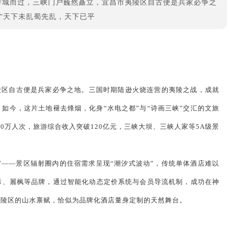
穿城而过，三峡门户巍然矗立，宜昌市夷陵区自古便是兵家必争之
“天下未乱蜀先乱，天下已平
陵区自古便是兵家必争之地。三国时期陆逊火烧连营的夷陵之战，成就
。如今，这片土地褪去烽烟，化身“水电之都”与“诗画三峡”交汇的文旅
00万人次，旅游综合收入突破120亿元，三峡大坝、三峡人家等5A级景
”——景区辐射圈内的住宿需求呈现“潮汐式波动”，传统单体酒店难以
际、麗枫等品牌，通过智能化动态定价系统与会员导流机制，成功在神
夷陵区的山水禀赋，恰似为品牌化酒店量身定制的天然舞台。