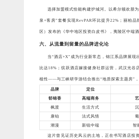
选择加盟模式恰能构建护城河。以希尔顿欢朋为
泉+客房”套餐实现RevPAR环比提升22%；丽
区）发布的《华中地区投资白皮书》，夷陵区中端酒
六、从流量到留量的品牌进化论
当“酒店+X”成为行业新常态，锦江系品牌展
比达18%；缤跃酒店嫁接健身社群运营，武汉光谷
植性——与三峡研学游结合推出“地质探索主题房”
品牌
定位
郁锦香
高端商务
枫渡
生活方式
康铂
法式风情
潮漫
新锐中端
智
这片曾见证历史风云的土地，正在书写酒店投