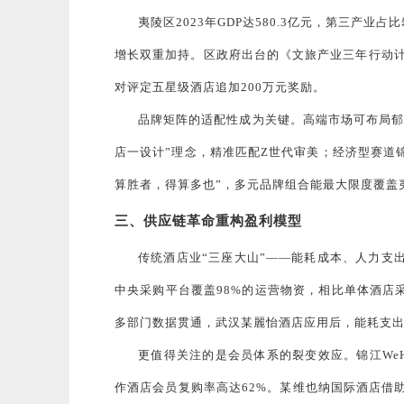
夷陵区2023年GDP达580.3亿元，第三产业
增长双重加持。区政府出台的《文旅产业三年行动计
对评定五星级酒店追加200万元奖励。
品牌矩阵的适配性成为关键。高端市场可布局郁
店一设计”理念，精准匹配Z世代审美；经济型赛道
算胜者，得算多也”，多元品牌组合能最大限度覆盖夷
三、供应链革命重构盈利模型
传统酒店业“三座大山”——能耗成本、人力支
中央采购平台覆盖98%的运营物资，相比单体酒店
多部门数据贯通，武汉某麗怡酒店应用后，能耗支出同
更值得关注的是会员体系的裂变效应。锦江WeHo
作酒店会员复购率高达62%。某维也纳国际酒店借