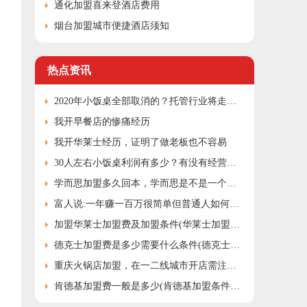
通化加盟喜来登酒店费用
烟台加盟城市便捷酒店须知
热点资讯
2020年小饭桌全部取消的？托管行业将走向何处?
我开早餐店的惨痛经历
我开华莱士经历，证明了做老板也不容易
30人左右小饭桌利润有多少？有没有经营的好方法
学而思加盟多久回本，学而思是不是一个加盟好项目
富人说:一年赚一百万很简单但普通人如何一年赚10万
加盟华莱士加盟费及加盟条件(华莱士加盟费大概多少钱左右)
德克士加盟费是多少需要什么条件(德克士加盟费用及加盟条件分析)
重庆火锅店加盟，在一二线城市开店需注意些什么？
肯德基加盟费一般是多少(肯德基加盟条件及加盟费明细表)