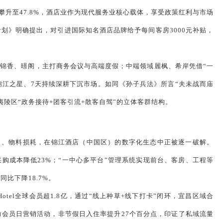
占比攀升至47.8%，酒店业作为现代服务业核心载体，享受政策红利与市场
划》明确提出，对引进国际知名酒店品牌给予每间客房3000元补贴，
锦香、暻阁，主打商务会议与高端度假；中端领域麗枫、希岸凭借“一
锦江之星、7天持续深耕下沉市场。如同《孙子兵法》所言“夫未战而庙
陵区“政务接待+团客引流+散客自驾”的立体客群结构。
出、物料损耗，在锦江酒店（中国区）的数字化生态中正被逐一破解。
采购成本降低23%；“一中心多平台”管理系统实现前台、客房、工程等
比下降18.7%。
tel全球会员超1.8亿，通过“线上种草+线下打卡”闭环，宜昌区域合
助会员日营销活动，非节假日入住率提升27个百分点，印证了私域流量