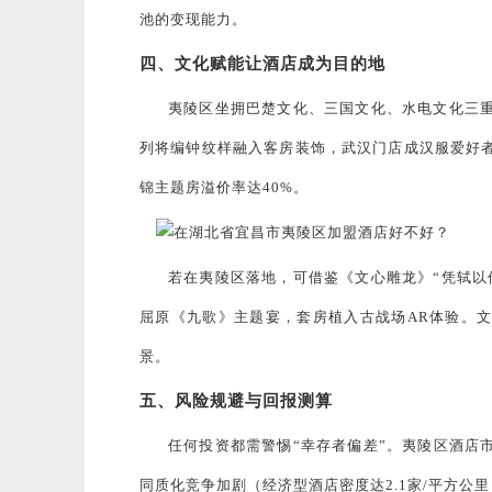
池的变现能力。
四、文化赋能让酒店成为目的地
夷陵区坐拥巴楚文化、三国文化、水电文化三重
列将编钟纹样融入客房装饰，武汉门店成汉服爱好者
锦主题房溢价率达40%。
若在夷陵区落地，可借鉴《文心雕龙》“凭轼以
屈原《九歌》主题宴，套房植入古战场AR体验。文
景。
五、风险规避与回报测算
任何投资都需警惕“幸存者偏差”。夷陵区酒店
同质化竞争加剧（经济型酒店密度达2.1家/平方公